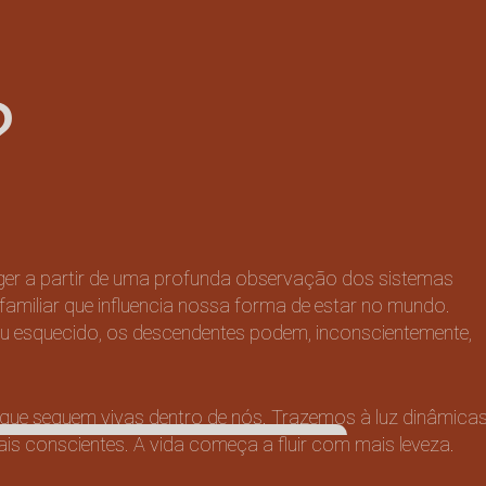
?
inger a partir de uma profunda observação dos sistemas
iliar que influencia nossa forma de estar no mundo.
ou esquecido, os descendentes podem, inconscientemente,
ue seguem vivas dentro de nós. Trazemos à luz dinâmica
s conscientes. A vida começa a fluir com mais leveza.