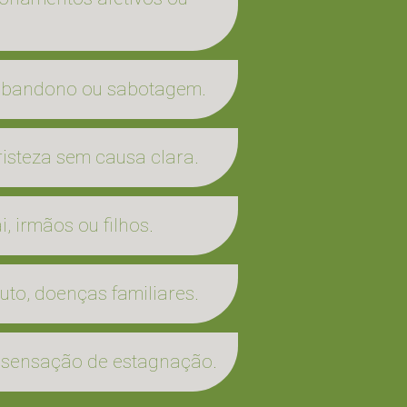
 abandono ou sabotagem.
isteza sem causa clara.
, irmãos ou filhos.
uto, doenças familiares.
, sensação de estagnação.