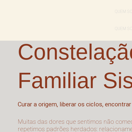
Ir
QUEM S
para
o
QUEM S
conteúdo
Constelaçã
Familiar Si
Curar a origem, liberar os ciclos, encontrar
Muitas das dores que sentimos não come
repetimos padrões herdados: relacioname