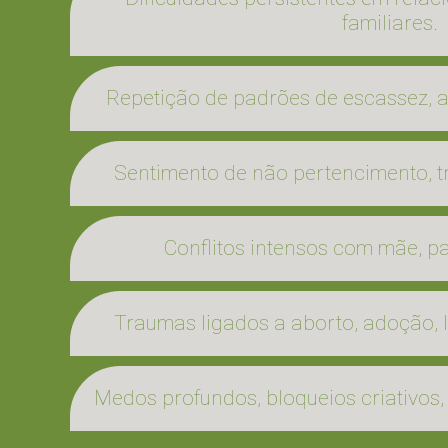
familiares.
Repetição de padrões de escassez,
Sentimento de não pertencimento, tr
Conflitos intensos com mãe, pai
Traumas ligados a aborto, adoção, l
Medos profundos, bloqueios criativos