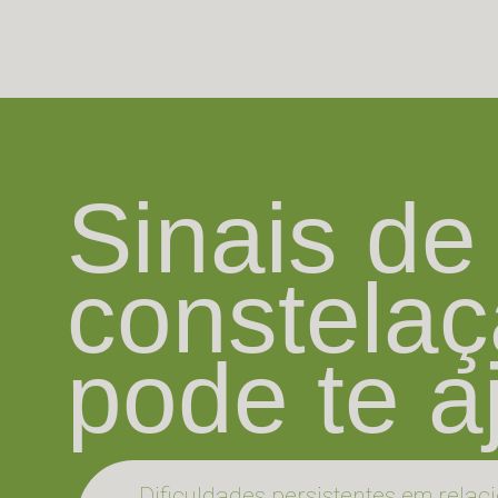
Sinais de
constela
pode te a
Dificuldades persistentes em relac