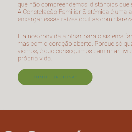
que não compreendemos, distâncias que se
A Constelação Familiar Sistêmica é uma 
enxergar essas raízes ocultas com clareza
Ela nos convida a olhar para o sistema fa
mas com o coração aberto. Porque só q
viemos, é que conseguimos caminhar livr
própria vida.
COMO FUNCIONA?