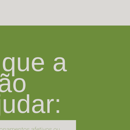
 que a
ção
judar:
ionamentos afetivos ou