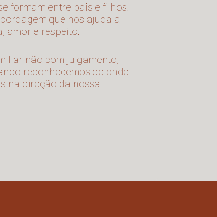
 formam entre pais e filhos.
abordagem que nos ajuda a
, amor e respeito.
miliar não com julgamento,
uando reconhecemos de onde
es na direção da nossa