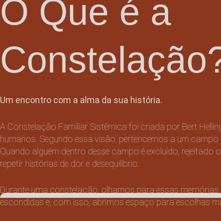
O Que é a
Constelação
Um encontro com a alma da sua história.
A Constelação Familiar Sistêmica foi criada por Bert Hell
humanos. Segundo essa visão, pertencemos a um campo fam
Quando alguém dentro desse campo é excluído, rejeitado 
repetir histórias de dor e desequilíbrio.
Durante uma constelação, olhamos para essas memórias q
escondidas e, com isso, abrimos espaço para escolhas mai