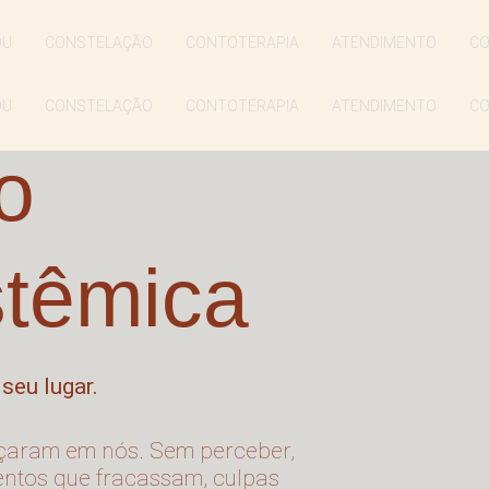
OU
CONSTELAÇÃO
CONTOTERAPIA
ATENDIMENTO
CO
OU
CONSTELAÇÃO
CONTOTERAPIA
ATENDIMENTO
CO
o
stêmica
 seu lugar.
çaram em nós. Sem perceber,
ntos que fracassam, culpas